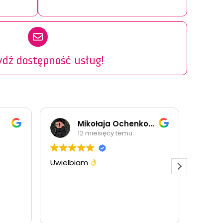
dź dostępność usług!
Mikołaja Ochenkowski
Seba
12 miesięcy temu
1 rok 
Uwielbiam
Jak zwykle 
szybko i prof
Dzięki