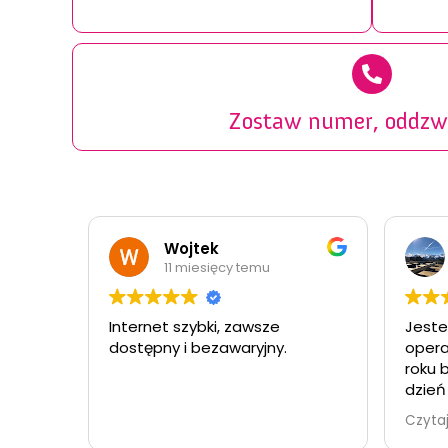
Zostaw numer, oddzw
Wojtek
11 miesięcy temu
11 m
Internet szybki, zawsze
Jestem zad
dostępny i bezawaryjny.
operatora N
roku był tyl
dzień w kt
dnia był pr
Czytaj więce
ale został 