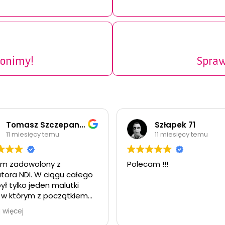
onimy!
Spraw
Tomasz Szczepanek
Szłapek 71
iesięcy temu
11 miesięcy temu
owolony z
Polecam !!!
DI. W ciągu całego
ko jeden malutki
órym z początkiem
oblem z internetem
j
on bardzo szybko