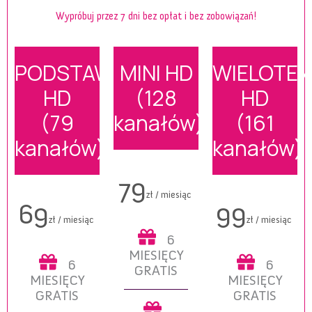
Wypróbuj przez 7 dni bez opłat i bez zobowiązań!
PODSTAWOWA
MINI HD
WIELOTE
HD
(128
HD
(79
kanałów)
(161
kanałów)
kanałów)
79
zł / miesiąc
69
99
zł / miesiąc
zł / miesiąc
6
MIESIĘCY
6
6
GRATIS
MIESIĘCY
MIESIĘCY
GRATIS
GRATIS