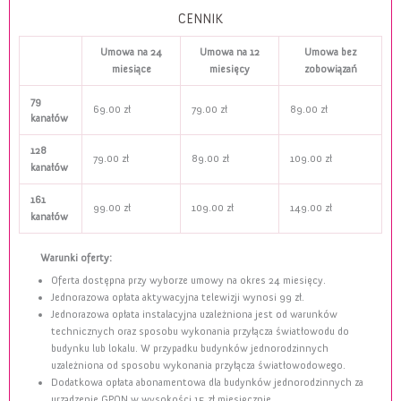
CENNIK
Umowa na 24
Umowa na 12
Umowa bez
miesiące
miesięcy
zobowiązań
79
69.00 zł
79.00 zł
89.00 zł
kanałów
128
79.00 zł
89.00 zł
109.00 zł
kanałów
161
99.00 zł
109.00 zł
149.00 zł
kanałów
Warunki oferty:
Oferta dostępna przy wyborze umowy na okres 24 miesięcy.
Jednorazowa opłata aktywacyjna telewizji wynosi 99 zł.
Jednorazowa opłata instalacyjna uzależniona jest od warunków
technicznych oraz sposobu wykonania przyłącza światłowodu do
budynku lub lokalu. W przypadku budynków jednorodzinnych
uzależniona od sposobu wykonania przyłącza światłowodowego.
Dodatkowa opłata abonamentowa dla budynków jednorodzinnych za
urządzenie GPON w wysokości 15 zł miesięcznie.