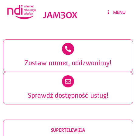
Przejdź
Main
do
MENU
Menu
treści
Zostaw numer, oddzwonimy!
Sprawdź dostępność usług!
SUPERTELEWIZJA